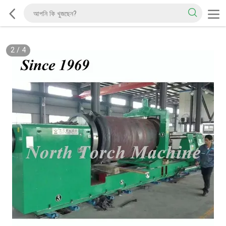
2
/
4