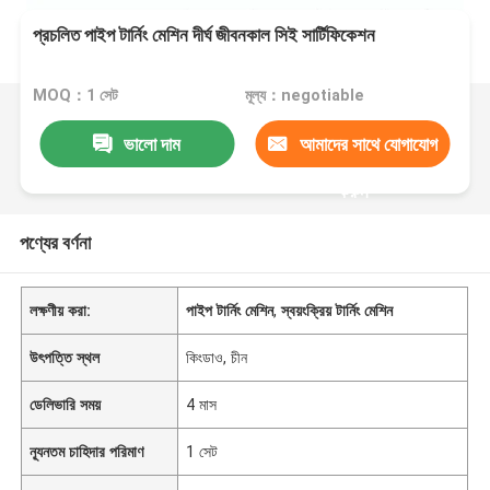
প্রচলিত পাইপ টার্নিং মেশিন দীর্ঘ জীবনকাল সিই সার্টিফিকেশন
MOQ：1 সেট
মূল্য：negotiable
ভালো দাম
আমাদের সাথে যোগাযোগ
করুন
পণ্যের বর্ণনা
লক্ষণীয় করা:
পাইপ টার্নিং মেশিন
,
স্বয়ংক্রিয় টার্নিং মেশিন
উৎপত্তি স্থল
কিংডাও, চীন
ডেলিভারি সময়
4 মাস
ন্যূনতম চাহিদার পরিমাণ
1 সেট